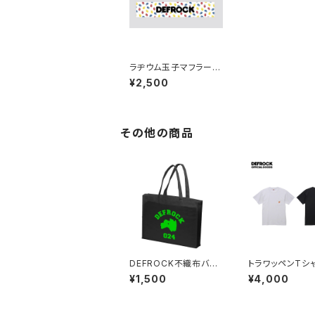
ラヂウム玉子マフラータ
オル
¥2,500
その他の商品
DEFROCK不織布バッ
トラワッペンTシ
ク
¥1,500
¥4,000